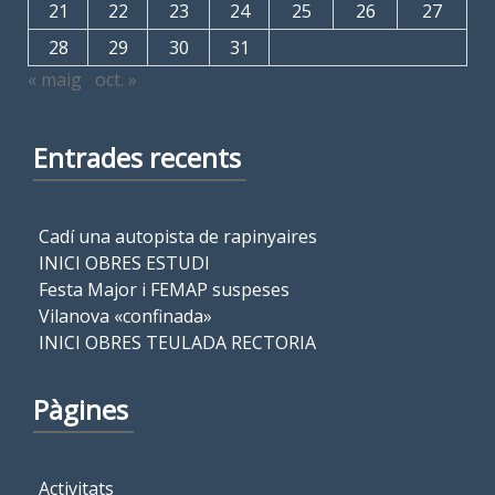
21
22
23
24
25
26
27
28
29
30
31
« maig
oct. »
Entrades recents
Cadí una autopista de rapinyaires
INICI OBRES ESTUDI
Festa Major i FEMAP suspeses
Vilanova «confinada»
INICI OBRES TEULADA RECTORIA
Pàgines
Activitats