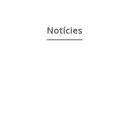
Notícies
Cadí una autopista de rapinyaires