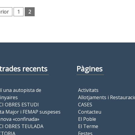
rior
1
2
trades recents
Pàgines
í una autopista de
Activitats
inyaires
Allotjaments i Restauraci
CI OBRES ESTUDI
CASES
ta Major i FEMAP suspeses
Contacteu
anova «confinada»
El Poble
ICI OBRES TEULADA
El Terme
CTORIA
Festes