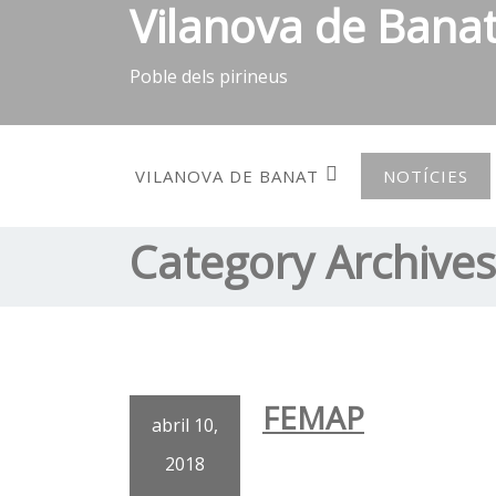
Vilanova de Bana
Skip
to
content
Poble dels pirineus
VILANOVA DE BANAT
NOTÍCIES
Category Archive
FEMAP
abril 10,
2018