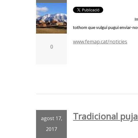
I
tothom que vulgui pugui enviar-nos
www.femap.cat/noticies
0
Tradicional puj
agost 17,
2017