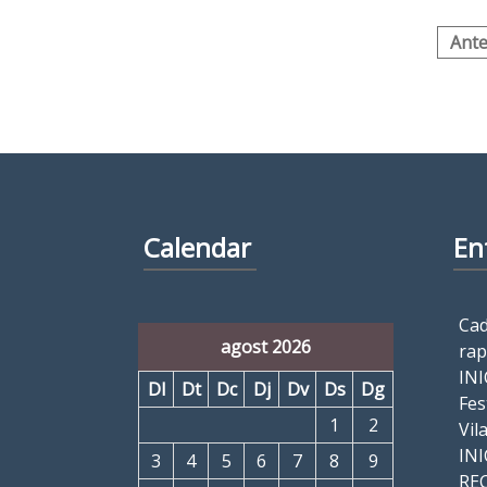
Paginació
Ante
de
les
entrades
Calendar
En
Cad
agost 2026
rap
INI
Dl
Dt
Dc
Dj
Dv
Ds
Dg
Fes
1
2
Vil
IN
3
4
5
6
7
8
9
RE